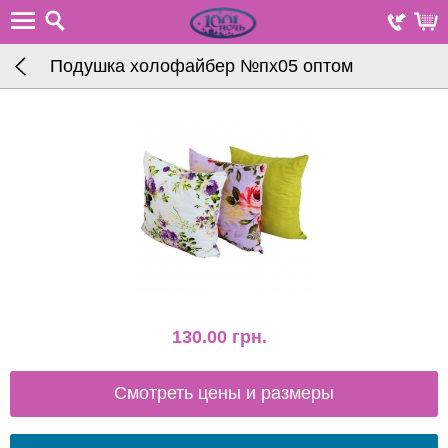
Подушка холофайбер №пх05 оптом
130.00
грн.
Смотреть цены и размеры