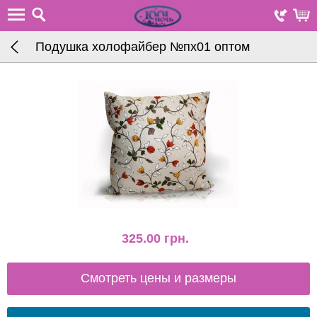
Подушка холофайбер №пх01 оптом
325.00
грн.
Смотреть цены и размеры