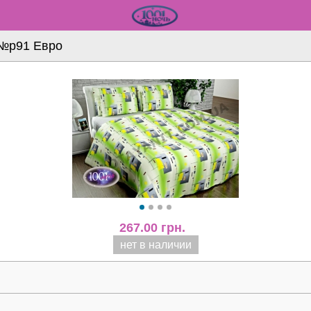
 №р91 Евро
267.00
грн.
нет в наличии